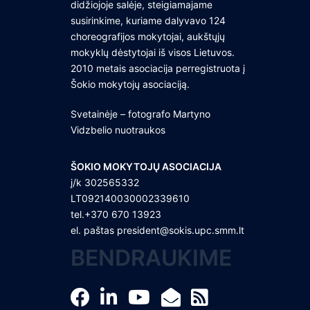
didžiojoje salėje, steigiamajame
susirinkime, kuriame dalyvavo 124
choreografijos mokytojai, aukštųjų
mokyklų dėstytojai iš visos Lietuvos.
2010 metais asociacija perregistruota į
Šokio mokytojų asociaciją.
Svetainėje – fotografo Martyno
Vidzbelio nuotraukos
ŠOKIO MOKYTOJŲ ASOCIACIJA
į/k 302565332
LT092140030002339610
tel.+370 670 13923
el. paštas
president@sokis.upc.smm.lt
BENDRAUKIME