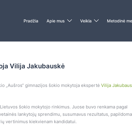
Pradžia
Apie mus
Veikla
Metodinė me
ja Vilija Jakubauskė
kio „Aušros“ gimnazijos šokio mokytoja ekspertė
Vilija Jakubaus
s Lietuvos šokio mokytojo rinkimus. Juose buvo renkama pagal
svetainės lankytojų sprendimu, susumavus rezultatus, papildoma
rių vertinimus kiekvienam kandidatui.