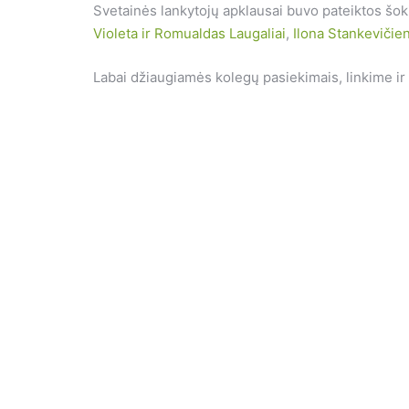
Svetainės lankytojų apklausai buvo pateiktos šo
Violeta ir Romualdas Laugaliai
,
Ilona Stankevičie
Labai džiaugiamės kolegų
pasiekimais, linkime ir 