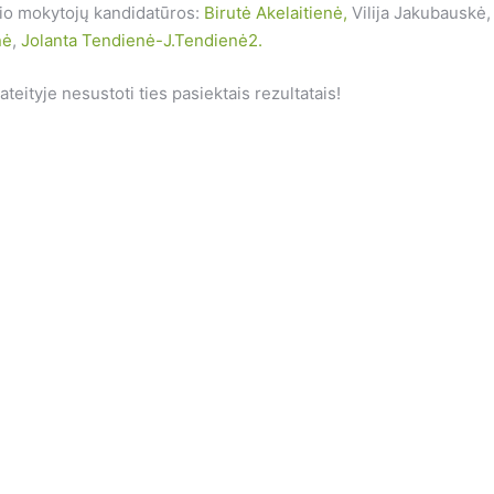
kio mokytojų kandidatūros:
Birutė Akelaitienė,
Vilija Jakubauskė,
nė
,
Jolanta Tendienė-
J.Tendienė2.
ateityje nesustoti ties pasiektais rezultatais!