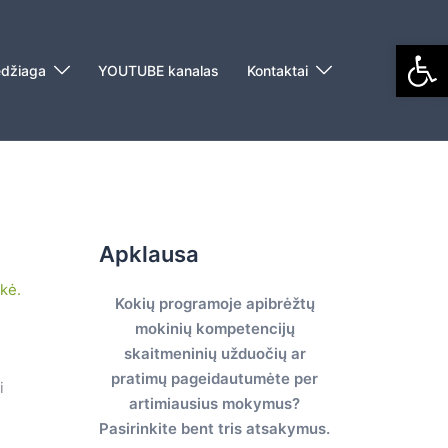
Open
džiaga
YOUTUBE kanalas
Kontaktai
Apklausa
kė.
Kokių programoje apibrėžtų
mokinių kompetencijų
skaitmeninių užduočių ar
pratimų pageidautumėte per
i
artimiausius mokymus?
Pasirinkite bent tris atsakymus.