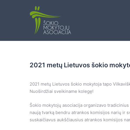
Skip
to
content
2021 metų Lietuvos šokio mokyto
2021 metų Lietuvos šokio mokytoja tapo Vilkaviš
Nuoširdžiai sveikiname kolegę!
Šokio mokytojų asociacija organizavo tradiciniu
naują tvarką bendru atrankos komisijos narių ir 
suskaičiavus aukščiausius atrankos komisijos na