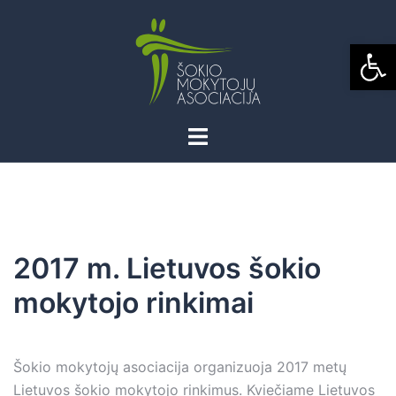
Skip
to
Open
content
2017 m. Lietuvos šokio
mokytojo rinkimai
Šokio mokytojų asociacija organizuoja 2017 metų
Lietuvos šokio mokytojo rinkimus. Kviečiame Lietuvos