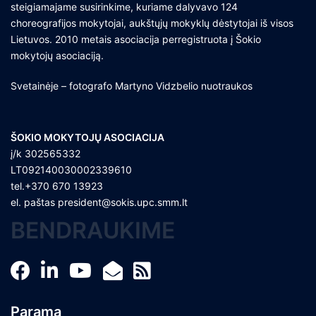
steigiamajame susirinkime, kuriame dalyvavo 124
choreografijos mokytojai, aukštųjų mokyklų dėstytojai iš visos
Lietuvos. 2010 metais asociacija perregistruota į Šokio
mokytojų asociaciją.
Svetainėje – fotografo Martyno Vidzbelio nuotraukos
ŠOKIO MOKYTOJŲ ASOCIACIJA
į/k 302565332
LT092140030002339610
tel.+370 670 13923
el. paštas
president@sokis.upc.smm.lt
BENDRAUKIME
Parama