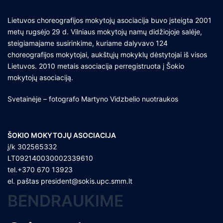
Lietuvos choreografijos mokytojų asociacija buvo įsteigta 2001
metų rugsėjo 29 d. Vilniaus mokytojų namų didžiojoje salėje,
steigiamajame susirinkime, kuriame dalyvavo 124
choreografijos mokytojai, aukštųjų mokyklų dėstytojai iš visos
Lietuvos. 2010 metais asociacija perregistruota į Šokio
mokytojų asociaciją.
Svetainėje – fotografo Martyno Vidzbelio nuotraukos
ŠOKIO MOKYTOJŲ ASOCIACIJA
į/k 302565332
LT092140030002339610
tel.+370 670 13923
el. paštas
president@sokis.upc.smm.lt
BENDRAUKIME