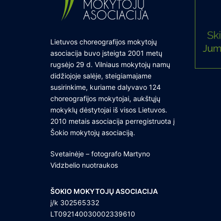
Lietuvos choreografijos mokytojų
asociacija buvo įsteigta 2001 metų
rugsėjo 29 d. Vilniaus mokytojų namų
didžiojoje salėje, steigiamajame
susirinkime, kuriame dalyvavo 124
choreografijos mokytojai, aukštųjų
mokyklų dėstytojai iš visos Lietuvos.
2010 metais asociacija perregistruota į
Šokio mokytojų asociaciją.
Svetainėje – fotografo Martyno
Vidzbelio nuotraukos
ŠOKIO MOKYTOJŲ ASOCIACIJA
į/k 302565332
LT092140030002339610