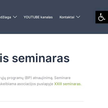
Open
džiaga
YOUTUBE kanalas
Kontaktai
nis seminaras
drųjų programų (BP) atnaujinimą. Seminare
 skelbiama asociacijos puslapyje
XXIII seminaras.