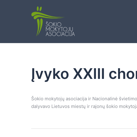
Skip
to
content
Įvyko XXIII ch
Šokio mokytojų asociacija ir Nacionalinė švietim
dalyvavo Lietuvos miestų ir rajonų šokio mokytoj
Post