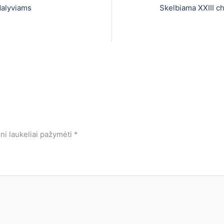
dalyviams
Skelbiama XXIII c
ini laukeliai pažymėti
*