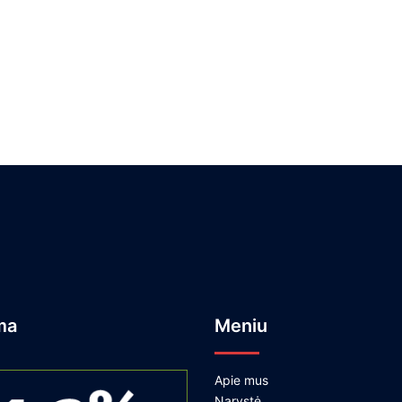
ma
Meniu
Apie mus
Narystė