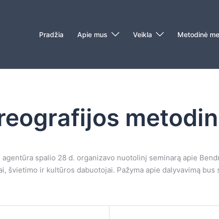
Pradžia
Apie mus
Veikla
Metodinė me
oreografijos metodi
o agentūra spalio 28 d. organizavo nuotolinį seminarą apie Ben
ai, švietimo ir kultūros dabuotojai. Pažyma apie dalyvavimą bus