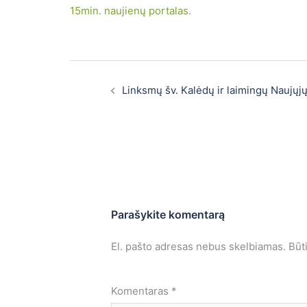
15min. naujienų portalas
.
Post
navigation
Linksmų šv. Kalėdų ir laimingų Naujųj
Parašykite komentarą
El. pašto adresas nebus skelbiamas.
Būt
Komentaras
*