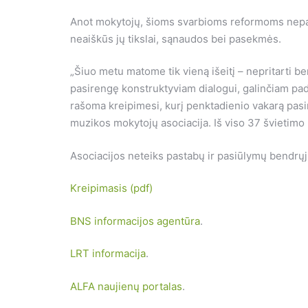
Anot mokytojų, šioms svarbioms reformoms nepasi
neaiškūs jų tikslai, sąnaudos bei pasekmės.
„Šiuo metu matome tik vieną išeitį – nepritarti
pasirengę konstruktyviam dialogui, galinčiam pad
rašoma kreipimesi, kurį penktadienio vakarą pasir
muzikos mokytojų asociacija. Iš viso 37 švietim
Asociacijos neteiks pastabų ir pasiūlymų bendr
Kreipimasis (pdf)
BNS informacijos agentūra
.
LRT informacija
.
ALFA naujienų portalas
.