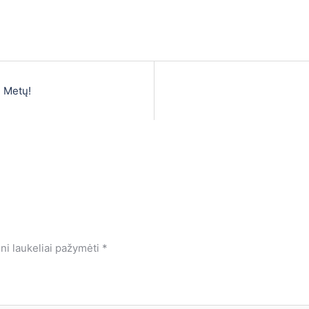
ų Metų!
ini laukeliai pažymėti
*