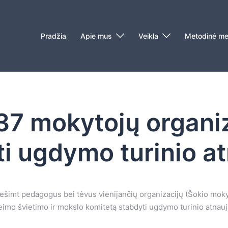
Pradžia
Apie mus
Veikla
Metodinė me
7 mokytojų organiz
ti ugdymo turinio a
dešimt pedagogus bei tėvus vienijančių organizacijų (Šokio mokyt
eimo švietimo ir mokslo komitetą stabdyti ugdymo turinio atnauji