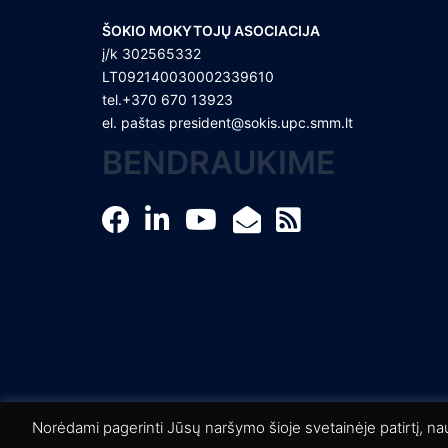
ŠOKIO MOKYTOJŲ ASOCIACIJA
į/k 302565332
LT092140030002339610
tel.+370 670 13923
el. paštas
president@sokis.upc.smm.lt
BENDRAUKIME
© 2026 Šokio mokytojų asociacija. Proudly pow
Norėdami pagerinti Jūsų naršymo šioje svetainėje patirtį, n