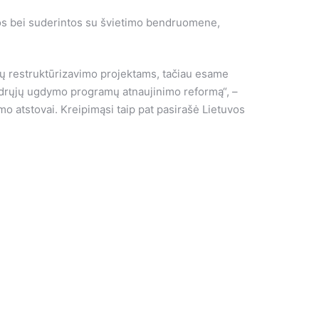
tos bei suderintos su švietimo bendruomene,
mų restruktūrizavimo projektams, tačiau esame
endrųjų ugdymo programų atnaujinimo reformą“, –
mo atstovai. Kreipimąsi taip pat pasirašė Lietuvos