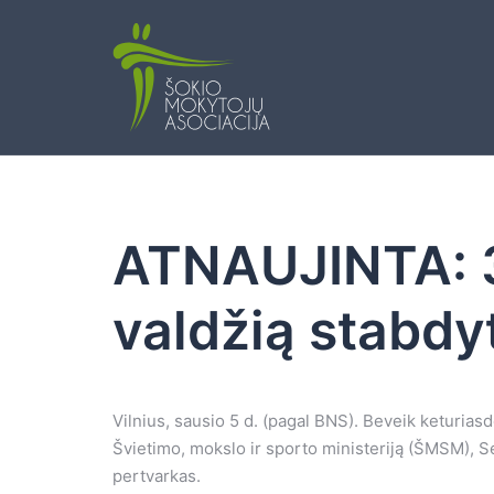
Skip
to
content
ATNAUJINTA: 3
valdžią stabdy
Vilnius, sausio 5 d. (pagal BNS). Beveik keturias
Švietimo, mokslo ir sporto ministeriją (ŠMSM), S
pertvarkas.