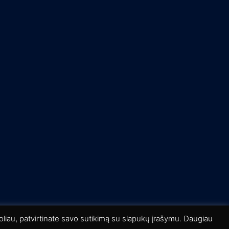
liau, patvirtinate savo sutikimą su slapukų įrašymu. Daugiau