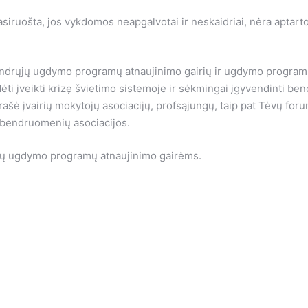
ruošta, jos vykdomos neapgalvotai ir neskaidriai, nėra aptar
 bendrųjų ugdymo programų atnaujinimo gairių ir ugdymo progra
ėti įveikti krizę švietimo sistemoje ir sėkmingai įgyvendinti b
ašė įvairių mokytojų asociacijų, profsąjungų, taip pat Tėvų foru
o bendruomenių asociacijos.
ųjų ugdymo programų atnaujinimo gairėms.