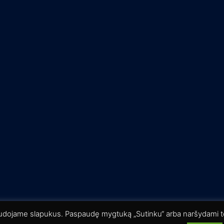
ered by
Sydney
audojame slapukus. Paspaudę mygtuką „Sutinku“ arba naršydami to