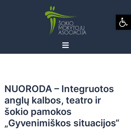
Skip
to
Open
content
NUORODA – Integruotos
anglų kalbos, teatro ir
šokio pamokos
„Gyvenimiškos situacijos“