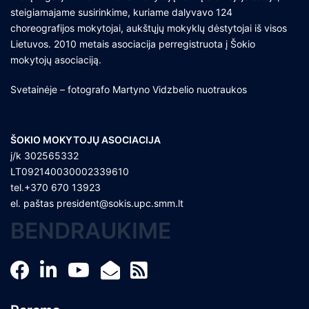
steigiamajame susirinkime, kuriame dalyvavo 124
choreografijos mokytojai, aukštųjų mokyklų dėstytojai iš visos
Lietuvos. 2010 metais asociacija perregistruota į Šokio
mokytojų asociaciją.
Svetainėje – fotografo Martyno Vidzbelio nuotraukos
ŠOKIO MOKYTOJŲ ASOCIACIJA
į/k 302565332
LT092140030002339610
tel.+370 670 13923
el. paštas
president@sokis.upc.smm.lt
BENDRAUKIME