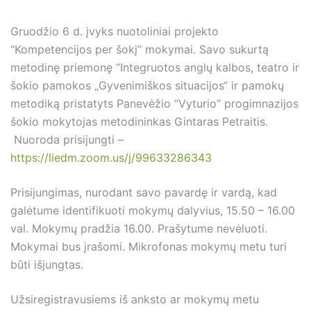
Gruodžio 6 d. įvyks nuotoliniai projekto
“Kompetencijos per šokį” mokymai. Savo sukurtą
metodinę priemonę “Integruotos anglų kalbos, teatro ir
šokio pamokos „Gyvenimiškos situacijos“ ir pamokų
metodiką pristatyts Panevėžio “Vyturio” progimnazijos
šokio mokytojas metodininkas Gintaras Petraitis.
Nuoroda prisijungti –
https://liedm.zoom.us/j/99633286343
Prisijungimas, nurodant savo pavardę ir vardą, kad
galėtume identifikuoti mokymų dalyvius, 15.50 – 16.00
val. Mokymų pradžia 16.00. Prašytume nevėluoti.
Mokymai bus įrašomi. Mikrofonas mokymų metu turi
būti išjungtas.
Užsiregistravusiems iš anksto ar mokymų metu