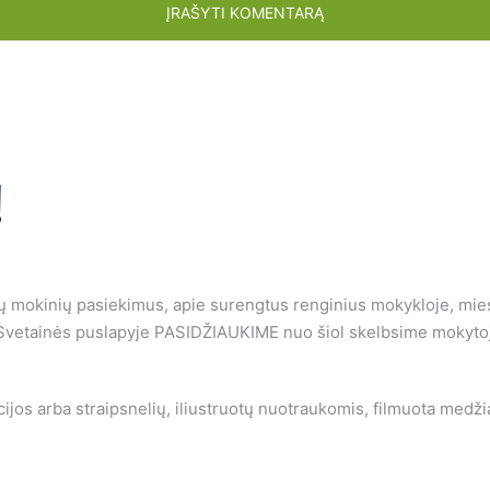
!
 jų mokinių pasiekimus, apie surengtus renginius mokykloje, mie
Svetainės puslapyje PASIDŽIAUKIME nuo šiol skelbsime mokytojų
ijos arba straipsnelių, iliustruotų nuotraukomis, filmuota medž