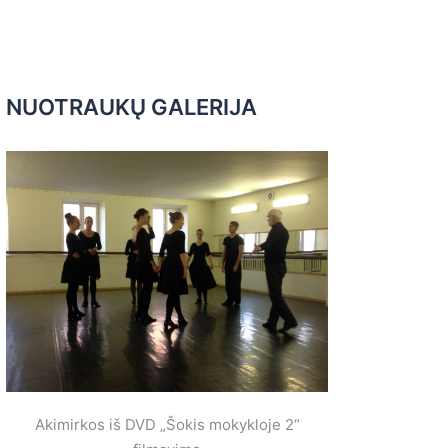
NUOTRAUKŲ GALERIJA
Akimirkos iš DVD „Šokis mokykloje 2“