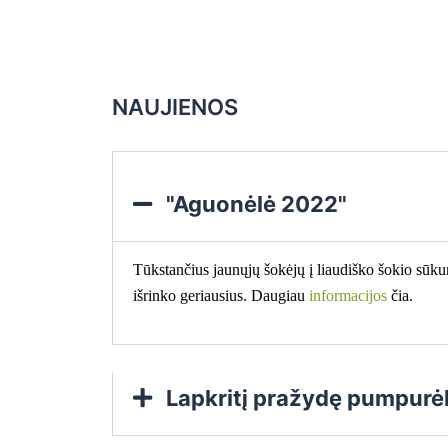
NAUJIENOS
"Aguonėlė 2022"
Tūkstančius jaunųjų šokėjų į liaudiško šokio sūku
išrinko geriausius. Daugiau
informacijos
čia.
Lapkritį pražydę pumpurėli