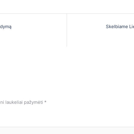
ugdymą
Skelbiame Li
ini laukeliai pažymėti
*