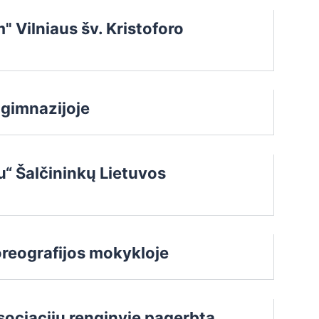
 Vilniaus šv. Kristoforo
 gimnazijoje
mu“ Šalčininkų Lietuvos
reografijos mokykloje
ociacijų renginyje pagerbta