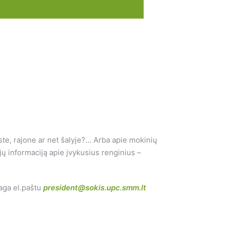
ste, rajone ar net šalyje?… Arba apie mokinių
 informaciją apie įvykusius renginius –
iaga el.paštu
president@sokis.upc.smm.lt