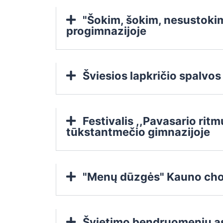
"Šokim, šokim, nesustokim"
progimnazijoje
Šviesios lapkričio spalvos
Festivalis ,,Pavasario rit
tūkstantmečio gimnazijoje
"Menų dūzgės" Kauno cho
Švietimo bendruomenių as