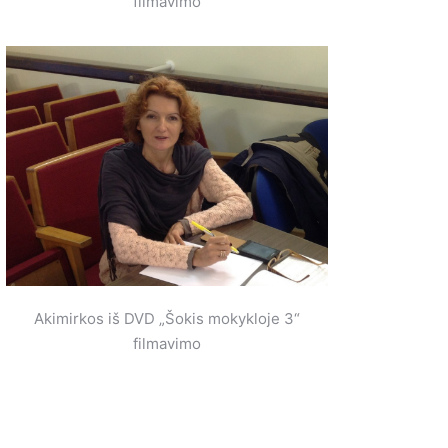
filmavimo
Akimirkos iš DVD „Šokis mokykloje 3“
filmavimo