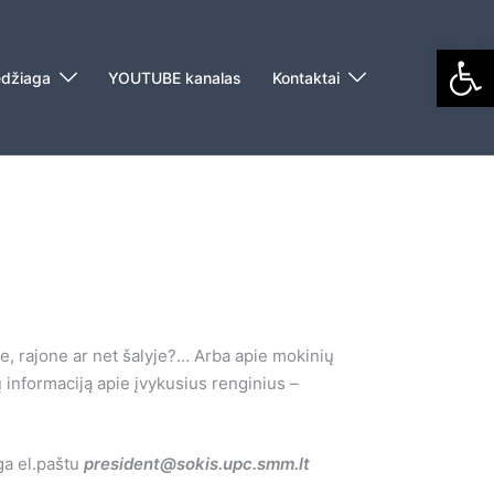
Open
džiaga
YOUTUBE kanalas
Kontaktai
e, rajone ar net šalyje?… Arba apie mokinių
nformaciją apie įvykusius renginius –
ga el.paštu
president@sokis.upc.smm.lt