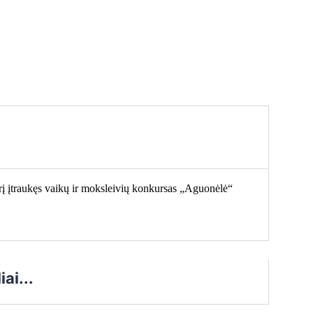
rį įtraukęs vaikų ir moksleivių konkursas „Aguonėlė“
ai...