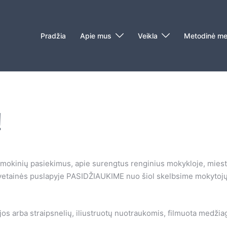
Pradžia
Apie mus
Veikla
Metodinė me
!
jų mokinių pasiekimus, apie surengtus renginius mokykloje, miest
etainės puslapyje PASIDŽIAUKIME nuo šiol skelbsime mokytojų i
jos arba straipsnelių, iliustruotų nuotraukomis, filmuota medžia