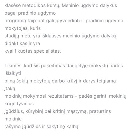
klasėse metodikos kursų. Meninio ugdymo dalykus
pagal pradinio ugdymo
programą taip pat gali įgyvendinti ir pradinio ugdymo
mokytojas, kuris
studijų metu yra išklausęs meninio ugdymo dalykų
didaktikas ir yra
kvalifikuotas specialistas.
Tikimės, kad šis pakeitimas daugelyje mokyklų padės
išlaikyti
pilną šokių mokytojų darbo krūvį ir darys teigiamą
įtaką
mokinių mokymosi rezultatams – padės gerinti mokinių
kognityvinius
įgūdžius, kūrybinį bei kritinį mąstymą, praturtins
mokinių
rašymo įgūdžius ir sakytinę kalbą.