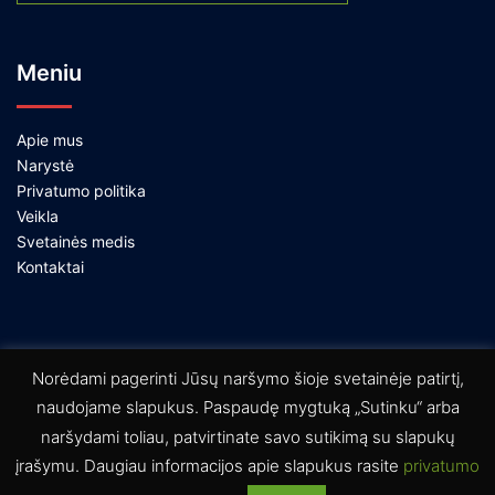
Meniu
Apie mus
Narystė
Privatumo politika
Veikla
Svetainės medis
Kontaktai
Norėdami pagerinti Jūsų naršymo šioje svetainėje patirtį,
naudojame slapukus. Paspaudę mygtuką „Sutinku“ arba
naršydami toliau, patvirtinate savo sutikimą su slapukų
© 2026 Šokio mokytojų asociacija. Proudly powered
įrašymu. Daugiau informacijos apie slapukus rasite
privatumo
by
Sydney