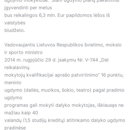
ugdymo mokyklose. Šiam ugdymo planų pakeitimui
įgyvendinti per metus
bus reikalingos 6,3 mln. Eur papildomos lėšos iš
valstybės
biudžeto.
Vadovaujantis Lietuvos Respublikos švietimo, mokslo
ir sporto ministro
2014 m. rugpjūčio 29 d. įsakymu Nr. V-744 „Dėl
reikalavimų
mokytojų kvalifikacijai aprašo patvirtinimo“ 16 punktu,
meninio
ugdymo (dailės, muzikos, šokio, teatro) pagal pradinio
ugdymo
programas gali mokyti dalyko mokytojas, išklausęs ne
mažiau kaip 40
valandų (1,5 studijų kreditų) atitinkamo dalyko ugdymo
pradinėse