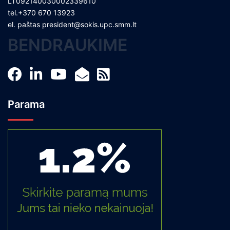
LT092140030002339610
tel.+370 670 13923
el. paštas
president@sokis.upc.smm.lt
BENDRAUKIME
Parama