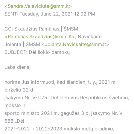
<
Sandra.Valaviciute@smm.lt
>
SENT: Tuesday, June 22, 2021 12:02 PM
CC: Skaudžius Ramūnas | ŠMSM
<
Ramunas.Skaudzius@smm.lt
>; Navickaitė
Jolanta | ŠMSM <
Jolanta.Navickaite@smm.lt
>
SUBJECT: Dėl šokio pamokų
Laba diena,
norime Jus informuoti, kad šiandien, t. y., 2021 m.
birželio 22 d.
įsakymu Nr. V-1175 „Dėl Lietuvos Respublikos švietimo,
mokslo ir
sporto ministro 2021 m. gegužės 3 d. įsakymo Nr. V-
688 „Dėl
2021–2022 ir 2022–2023 mokslo metų pradinio,