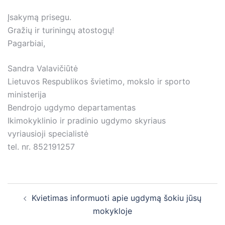
Įsakymą prisegu.
Gražių ir turiningų atostogų!
Pagarbiai,
Sandra Valavičiūtė
Lietuvos Respublikos švietimo, mokslo ir sporto
ministerija
Bendrojo ugdymo departamentas
Ikimokyklinio ir pradinio ugdymo skyriaus
vyriausioji specialistė
tel. nr. 852191257
Post
Kvietimas informuoti apie ugdymą šokiu jūsų
navigation
mokykloje