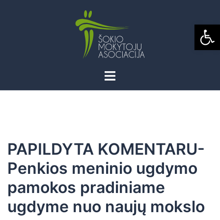
Skip
to
Open
content
PAPILDYTA KOMENTARU-
Penkios meninio ugdymo
pamokos pradiniame
ugdyme nuo naujų mokslo