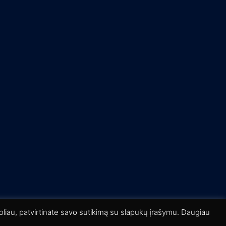
liau, patvirtinate savo sutikimą su slapukų įrašymu. Daugiau