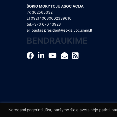
ŠOKIO MOKYTOJŲ ASOCIACIJA
į/k 302565332
LT092140030002339610
tel.+370 670 13923
el. paštas
president@sokis.upc.smm.lt
BENDRAUKIME
© 2026 Šokio mokytojų asociacija. Proudly pow
Norėdami pagerinti Jūsų naršymo šioje svetainėje patirtį, n