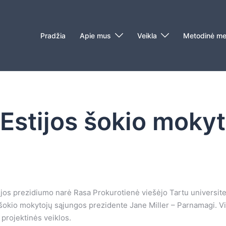
Pradžia
Apie mus
Veikla
Metodinė me
 Estijos šokio moky
ijos prezidiumo narė Rasa Prokurotienė viešėjo Tartu universitet
 šokio mokytojų sąjungos prezidente Jane Miller – Parnamagi. V
projektinės veiklos.