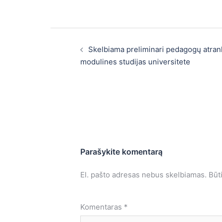
Post
navigation
Skelbiama preliminari pedagogų atrank
modulines studijas universitete
Parašykite komentarą
El. pašto adresas nebus skelbiamas.
Būt
Komentaras
*