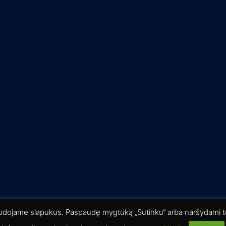
ered by
Sydney
audojame slapukus. Paspaudę mygtuką „Sutinku“ arba naršydami to