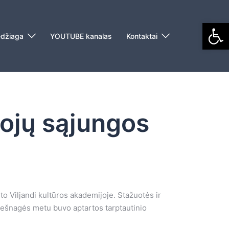
Open
džiaga
YOUTUBE kanalas
Kontaktai
tojų sąjungos
o Viljandi kultūros akademijoje. Stažuotės ir
iešnagės metu buvo aptartos tarptautinio