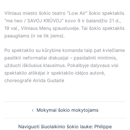
Vilniaus miesto šokio teatro “Low Air” šokio spektaklis
“me two / SAVOJ KRŪVOJ” kovo 9 ir balandžio 21 d.,
19 val., Vilniaus Menų spaustuvėje. Tai šokio spektaklis
paaugliams (ir ne tik jiems).
Po spektaklio su kūrybine komanda taip pat kviečiame
pasilikti neformaliai diskusijai – pasidalinti mintimis,
užduoti iškilusius klausimus. Pokalbyje dalyvaus visi
spektaklio atlikėjai ir spektaklio idėjos autorė,
choreografė Airida Gudaitė
Post
Mokymai šokio mokytojams
navigation
Naviguoti šiuolaikinio šokio lauke: Philippe