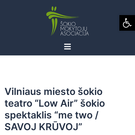
Skip
to
Open
content
Vilniaus miesto šokio
teatro “Low Air” šokio
spektaklis “me two /
SAVOJ KRŪVOJ”