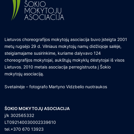
Lietuvos choreografijos mokytojų asociacija buvo įsteigta 2001
metų rugsėjo 29 d. Vilniaus mokytojų namų didžiojoje salėje,
steigiamajame susirinkime, kuriame dalyvavo 124
choreografijos mokytojai, aukštųjų mokyklų dėstytojai iš visos
Lietuvos. 2010 metais asociacija perregistruota į Šokio
mokytojų asociaciją.
Svetainėje – fotografo Martyno Vidzbelio nuotraukos
ŠOKIO MOKYTOJŲ ASOCIACIJA
į/k 302565332
LT092140030002339610
tel.+370 670 13923