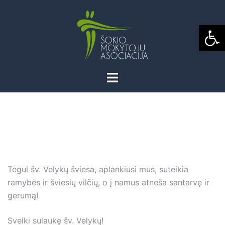
Skip
to
Open
content
Tegul šv. Velykų šviesa, aplankiusi mus, suteikia
ramybės ir šviesių vilčių, o į namus atneša santarvę ir
gerumą!
Sveiki sulaukę šv. Velykų!