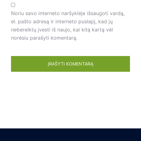
Noriu savo interneto naršyklėje išsaugoti vardą,
el. pašto adresą ir interneto puslapį, kad jų
nebereiktų įvesti iš naujo, kai kitą kartą vėl
norėsiu parašyti komentarą.