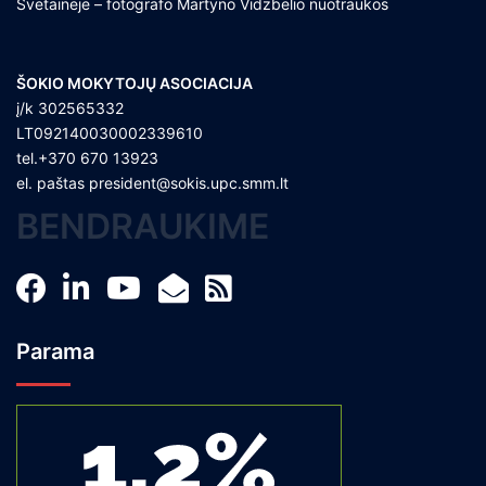
Svetainėje – fotografo Martyno Vidzbelio nuotraukos
ŠOKIO MOKYTOJŲ ASOCIACIJA
į/k 302565332
LT092140030002339610
tel.+370 670 13923
el. paštas
president@sokis.upc.smm.lt
BENDRAUKIME
Parama