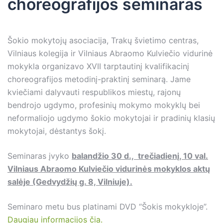
choreografijos seminaras
Šokio mokytojų asociacija, Trakų švietimo centras,
Vilniaus kolegija ir Vilniaus Abraomo Kulviečio vidurinė
mokykla organizavo XVII tarptautinį kvalifikacinį
choreografijos metodinį-praktinį seminarą. Jame
kviečiami dalyvauti respublikos miestų, rajonų
bendrojo ugdymo, profesinių mokymo mokyklų bei
neformaliojo ugdymo šokio mokytojai ir pradinių klasių
mokytojai, dėstantys šokį.
Seminaras įvyko
balandžio 30 d., trečiadienį, 10 val.
Vilniaus Abraomo Kulviečio vidurinės mokyklos aktų
salėje (Gedvydžių g. 8, Vilniuje).
Seminaro metu bus platinami DVD “Šokis mokykloje”.
Daugiau informacijos čia.