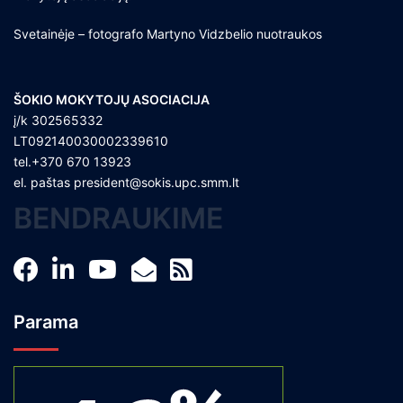
Svetainėje – fotografo Martyno Vidzbelio nuotraukos
ŠOKIO MOKYTOJŲ ASOCIACIJA
į/k 302565332
LT092140030002339610
tel.+370 670 13923
el. paštas
president@sokis.upc.smm.lt
BENDRAUKIME
Parama