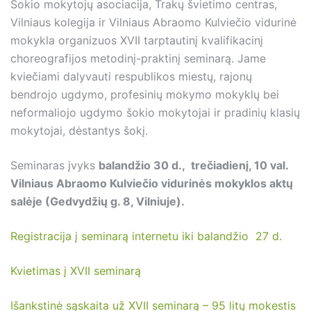
Šokio mokytojų asociacija, Trakų švietimo centras,
Vilniaus kolegija ir Vilniaus Abraomo Kulviečio vidurinė
mokykla organizuos XVII tarptautinį kvalifikacinį
choreografijos metodinį-praktinį seminarą. Jame
kviečiami dalyvauti respublikos miestų, rajonų
bendrojo ugdymo, profesinių mokymo mokyklų bei
neformaliojo ugdymo šokio mokytojai ir pradinių klasių
mokytojai, dėstantys šokį.
Seminaras įvyks
balandžio 30 d., trečiadienį, 10 val.
Vilniaus Abraomo Kulviečio vidurinės mokyklos aktų
salėje (Gedvydžių g. 8, Vilniuje).
Registracija į seminarą internetu iki balandžio 27 d.
Kvietimas į XVII seminarą
Išankstinė sąskaita už XVII seminarą – 95 litų mokestis