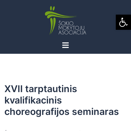
Skip
to
Open
content
XVII tarptautinis
kvalifikacinis
choreografijos seminaras