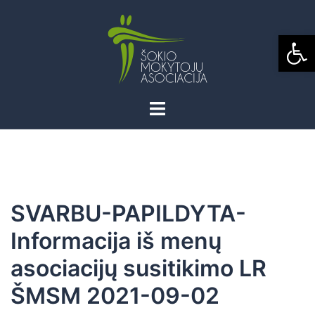
Skip
to
Open
content
SVARBU-PAPILDYTA-
Informacija iš menų
asociacijų susitikimo LR
ŠMSM 2021-09-02