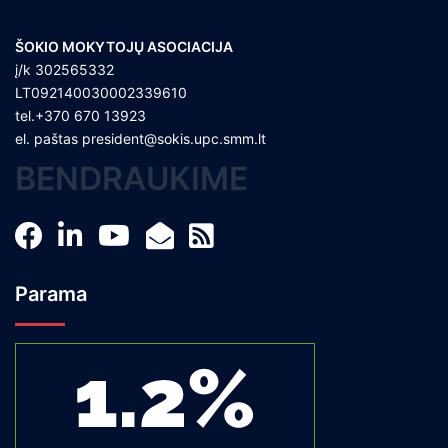
ŠOKIO MOKYTOJŲ ASOCIACIJA
į/k 302565332
LT092140030002339610
tel.+370 670 13923
el. paštas
president@sokis.upc.smm.lt
BENDRAUKIME
Parama