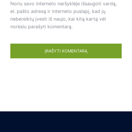
Noriu savo interneto naršyklėje išsaugoti vardą,
el. pašto adresą ir interneto puslapį, kad jų
nebereiktų įvesti iš naujo, kai kitą kartą vėl
norėsiu parašyti komentarą.