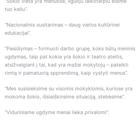
“Šokio vieta yra menuose, ilguoju laikotarpiu eisime
tuo keliu”.
“Nacionalinis susitarimas – daug vietos kultūrinei
edukacijai”.
“Pasiūlymas – formuoti darbo grupę, koks būtų meninis
ugdymas, taip pat kokia yra šokio ir teatro ateitis,
atsižvelgiant į tai, kad yra mažai mokytojų – pateikti
rimtą ir pamatuotą spprendimą, kaip vystyti menus”.
“Mes susisieksime su visomis mokyklomis, kuriose yra
mokoma šokio, išsiaiškinsime situaciją, stebėsime”.
“Viduriniame ugdyme menai lieka privalomi”.